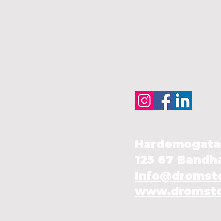
Hardemogatan
125 67 Bandh
Info@dromst
www.dromsto