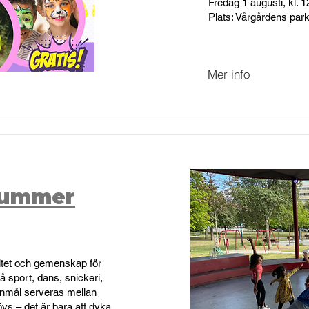
Fredag 1 augusti, kl. 
Plats: Vårgårdens park
Mer info
Summer
vitet och gemenskap för
 sport, dans, snickeri,
anmål serveras mellan
vs – det är bara att dyka