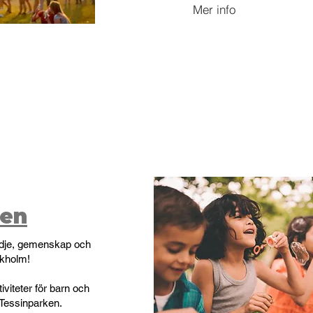
Mer info
den
ädje, gemenskap och
ockholm!
iviteter för barn och
Tessinparken.