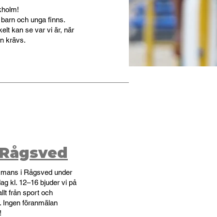
kholm!
 barn och unga finns.
elt kan se var vi är, när
an krävs.
Rågsved
ammans i Rågsved under
dag kl. 12–16 bjuder vi på
allt från sport och
ar. Ingen föranmälan
!