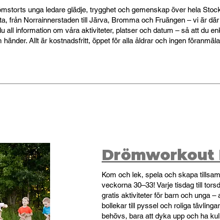
mstorts unga ledare glädje, trygghet och gemenskap över hela Stoc
sta, från Norrainnerstaden till Järva, Bromma och Fruängen – vi är där
u all information om våra aktiviteter, platser och datum – så att du enk
händer. Allt är kostnadsfritt, öppet för alla åldrar och ingen föranmäl
Drömworkout 
Kom och lek, spela och skapa tills
veckorna 30–33! Varje tisdag till tors
gratis aktiviteter för barn och unga – 
bollekar till pyssel och roliga tävling
behövs, bara att dyka upp och ha kul