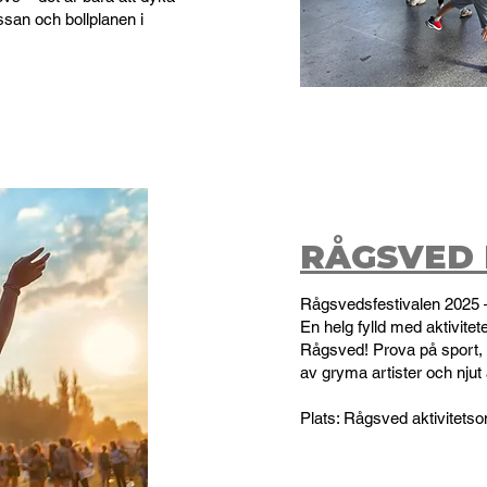
ssan och bollplanen i
RÅGSVED 
Rågsvedsfestivalen 2025 
En helg fylld med aktivite
Rågsved! Prova på sport, 
av gryma artister och njut 
Plats: Rågsved aktivitets