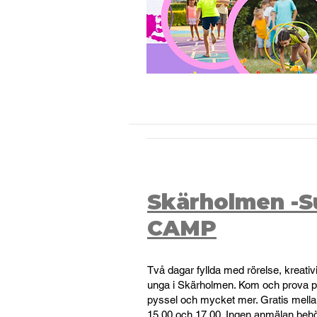
Skärholmen -
CAMP
Två dagar fyllda med rörelse, kreati
unga i Skärholmen. Kom och prova på
pyssel och mycket mer. Gratis mell
15.00 och 17.00. Ingen anmälan behö