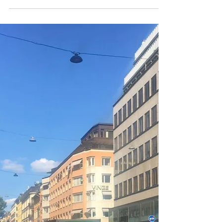
Vinnie
Mr Drömstort med i V75 Drömfonden chillar med
Vinnie! Foppis fick vara med också De Drömstort,
Vinnie och Foppa